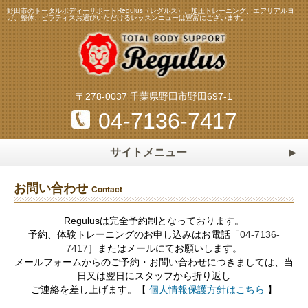
野田市のトータルボディーサポートRegulus（レグルス）。加圧トレーニング、エアリアルヨ
ガ、整体、ピラティスお選びいただけるレッスンニューは豊富にございます。
〒278-0037 千葉県野田市野田697-1
04-7136-7417
サイトメニュー
ホーム
HOME
お問い合わせ
Contact
トレーニング・レッスンメニュー
Regulusは完全予約制となっております。
加圧トレーニング
ピラティス
スタッフ
予約、体験トレーニングのお申し込みはお電話「
04-7136-
Staff
7417
］またはメールにてお願いします。
エアリアルヨガ
マスターストレッチ
メールフォームからのご予約・お問い合わせにつきましては、当
料金表
Price
日又は翌日にスタッフから折り返し
パーソナルトレーニング
パーソナルストレッチ
よくある質問
ご連絡を差し上げます。【
個人情報保護方針はこちら
】
Q&A
整体・リフレクソロジー
マタニティ＆ベビーヨガ