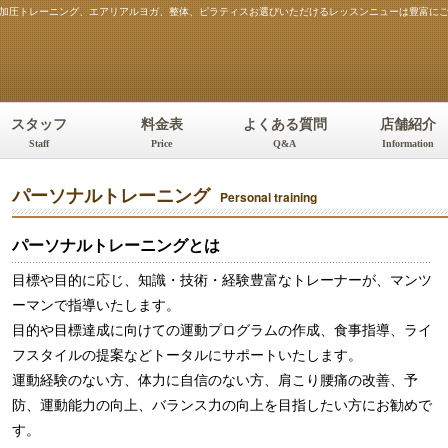
）。加圧トレーニング、エアリアルヨガ、整体、ピラティスお選びいただけるレッスンニューは豊富に
スタッフ
料金表
よくある質問
店舗紹介
Staff
Price
Q&A
Information
パーソナルトレーニング
Personal training
パーソナルトレーニングとは
目標や目的に応じ、知識・技術・経験豊富なトレーナーが、マンツ
ーマンで指導いたします。
目的や目標達成に向けての運動プログラムの作成、食事指導、ライ
フスタイルの提案などトータルにサポートいたします。
運動経験のない方、体力に自信のない方、肩こり腰痛の改善、予
防、運動能力の向上、バランス力の向上を目指したい方にお勧めで
す。