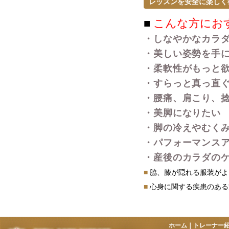
レッスンを安全に楽しく
■
こんな方にお
・しなやかなカラ
・美しい姿勢を手
・柔軟性がもっと
・すらっと真っ直
・腰痛、肩こり、
・美脚になりたい
・脚の冷えやむく
・パフォーマンス
・産後のカラダの
■
脇、膝が隠れる服装がよ
■
心身に関する疾患のある
ホーム
｜
トレーナー