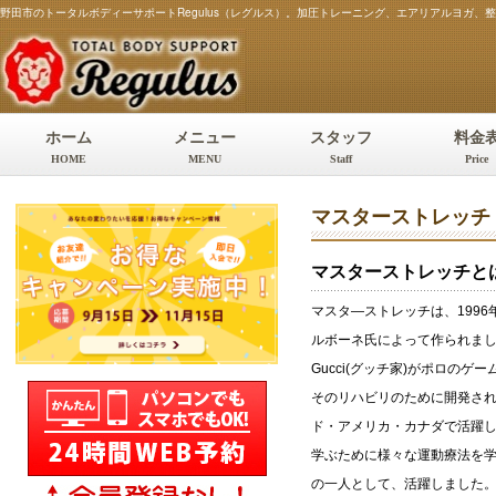
野田市のトータルボディーサポートRegulus（レグルス）。加圧トレーニング、エアリアルヨガ
ホーム
メニュー
スタッフ
料金
HOME
MENU
Staff
Price
マスターストレッチ Mas
マスターストレッチと
マスタ―ストレッチは、199
ルボーネ氏によって作られました。
Gucci(グッチ家)がポロの
そのリハビリのために開発され
ド・アメリカ・カナダで活躍
学ぶために様々な運動療法を
の一人として、活躍しました