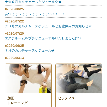
★☆９月カルチャースケジュール☆★
■2020/08/25
あつぅぅぅぅぅぅぅぅぅぅぅい！！！！
■2020/07/22
☆８月のカルチャースケジュールとお盆休みのお知らせ☆
■2020/07/20
エステルームをプチリニューアルいたしました(^^♪
■2020/06/25
７月のカルチャースケジュール★
■2020/06/13
梅雨入りしましたね★
■2020/05/28
★☆★予約方法が変わりました★☆★
■2020/05/25
６月以降の営業に関しまして
■2020/05/07
加圧
ピラティス
休業期間の延長に関して
トレーニング
もっと見る>>>