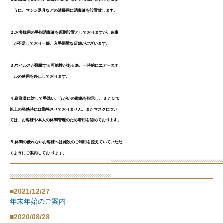
うに、マシン器具などの清掃用に消毒液を設置致します。
２,お客様用の手指消毒液を原則設置としておりますが、在庫
が不足しており一部、入手困難な店舗がございます。
３,ウイルスが飛散する可能性がある為、一時的にエアータオ
ルの使用を停止しております。
４,従業員に対して手洗い、うがいの徹底を指示し、３７.５℃
以上の発熱時には勤務させておりません。またマスクについ
ては、お客様や本人の体調管理のため着用を認めております。
５,体調の優れないお客様へは施設のご利用を控えていていただ
くようにご案内してお ります。
■2021/12/27
年末年始のご案内
■2020/08/28