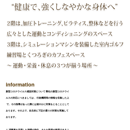
店舗紹介
Information
親子・子供運動教室
シミュレーションゴルフ
お問い合わせ
CONTACT
ダンスエクササイズ
エステ
スケジュール
SCHEDULE
information
新型コロナウイルス感染対策について 弊社の新型コロナウイ
ルスの対応につきましては 、行政機関等の情報を収集した上
で、その指導があった際には速やかに対策をとることとして
おります。その上で、自主的に下記の通りの対策を実施して
おります。
１,消毒液を活用した清掃の強化。またお客様が使用できるよ