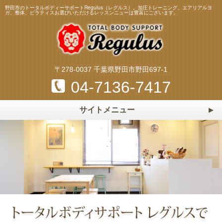
野田市のトータルボディーサポートRegulus（レグルス）。加圧トレーニング、エアリアルヨ
ガ、整体、ピラティスお選びいただけるレッスンニューは豊富にございます。
〒278-0037 千葉県野田市野田697-1
04-7136-7417
サイトメニュー
ホーム
HOME
トレーニング・レッスンメニュー
加圧トレーニング
ピラティス
スタッフ
Staff
エアリアルヨガ
マスターストレッチ
料金表
Price
パーソナルトレーニング
パーソナルストレッチ
よくある質問
Q&A
整体・リフレクソロジー
マタニティ＆ベビーヨガ