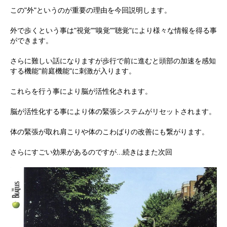
店舗紹介
Information
この"外"というのが重要の理由を今回説明します。
親子・子供運動教室
シミュレーションゴルフ
お問い合わせ
CONTACT
外で歩くという事は
"
視覚
""
嗅覚
""
聴覚
"
により様々な情報を得る事
ダンスエクササイズ
エステ
ができます。
スケジュール
SCHEDULE
さらに難しい話になりますが歩行で前に進むと頭部の加速を感知
する機能"
前庭機能
"に刺激が入ります。
これらを行う事により脳が活性化されます。
脳が活性化する事により体の緊張システムがリセットされます。
体の緊張が取れ肩こりや体のこわばりの改善にも繋がります。
さらにすごい効果があるのですが...続きはまた次回