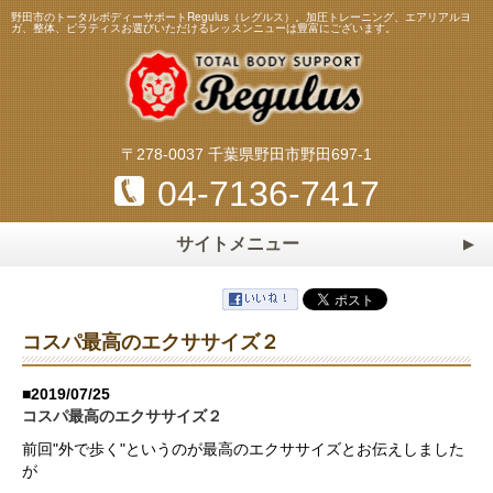
野田市のトータルボディーサポートRegulus（レグルス）。加圧トレーニング、エアリアルヨ
ガ、整体、ピラティスお選びいただけるレッスンニューは豊富にございます。
〒278-0037 千葉県野田市野田697-1
04-7136-7417
サイトメニュー
ホーム
HOME
トレーニング・レッスンメニュー
コスパ最高のエクササイズ２
加圧トレーニング
ピラティス
スタッフ
Staff
■2019/07/25
エアリアルヨガ
マスターストレッチ
コスパ最高のエクササイズ２
料金表
Price
パーソナルトレーニング
パーソナルストレッチ
前回"外で歩く"というのが最高のエクササイズとお伝えしました
よくある質問
Q&A
が
整体・リフレクソロジー
マタニティ＆ベビーヨガ