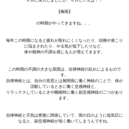
６月に突入しましたが、６月といえば！！
店舗紹介
Information
親子・子供運動教室
シミュレーションゴルフ
【
梅雨
】
お問い合わせ
CONTACT
ダンスエクササイズ
エステ
の時期がやってきますね。。。
スケジュール
SCHEDULE
毎年この時期になると疲れが取れにくくなったり、頭痛や肩こり
に悩まされたり、やる気が低下したりなど、
体や精神の不調を感じる人が増えてきます。
この時期の不調の大きな原因は、
自律神経
の乱れによるもので
す。
自律神経とは、自分の意思とは無関係に働く神経のことで、体が
活動しているときに働く
交感神経
と、
リラックスしているときや睡眠時に働く
副交感神経
の二つがあり
ます。
自律神経と天気は密接に関係していて、雨の日のように低気圧に
なると、副交感神経が強く働いてしまうんですね。