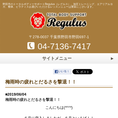
野田市のトータルボディーサポートRegulus（レグルス）。加圧トレーニング、エアリアルヨ
ガ、整体、ピラティスお選びいただけるレッスンニューは豊富にございます。
〒278-0037 千葉県野田市野田697-1
04-7136-7417
サイトメニュー
ホーム
HOME
トレーニング・レッスンメニュー
梅雨時の疲れとだるさを撃退！！
加圧トレーニング
ピラティス
スタッフ
Staff
■2019/06/04
エアリアルヨガ
マスターストレッチ
梅雨時の疲れとだるさを撃退！！
料金表
Price
パーソナルトレーニング
パーソナルストレッチ
こんにちは(*^^*)
よくある質問
Q&A
整体・リフレクソロジー
マタニティ＆ベビーヨガ