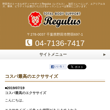
野田市のトータルボディーサポートRegulus（レグルス）。加圧トレーニング、エアリアルヨ
ガ、整体、ピラティスお選びいただけるレッスンニューは豊富にございます。
〒278-0037 千葉県野田市野田697-1
04-7136-7417
サイトメニュー
ホーム
HOME
トレーニング・レッスンメニュー
コスパ最高のエクササイズ
加圧トレーニング
ピラティス
スタッフ
Staff
■2019/07/19
エアリアルヨガ
マスターストレッチ
コスパ最高のエクササイズ
料金表
Price
パーソナルトレーニング
パーソナルストレッチ
こんにちは。
よくある質問
Q&A
整体・リフレクソロジー
マタニティ＆ベビーヨガ