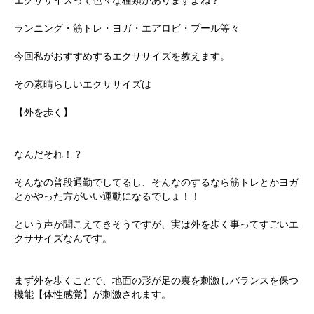
エクササイズって色々な種類がありますよね？
店舗紹介
Information
親子・子供運動教室
シミュレーションゴルフ
ランニング・筋トレ・ヨガ・エアロビ・プール等々
お問い合わせ
CONTACT
ダンスエクササイズ
エステ
今回私がおすすめするエクササイズを教えます。
スケジュール
SCHEDULE
その素晴らしいエクササイズは
【外を歩く】
なんだそれ！？
そんなの普段通勤でしてるし、そんなのするなら筋トレとかヨガ
とかやった方がいい運動になるでしょ！！
という声が聞こえてきそうですが、実は外を歩く事ってすごいエ
クササイズなんです。
まず外を歩くことで、地面の形が足の裏を刺激しバランスを保つ
機能【体性感覚】が刺激されます。