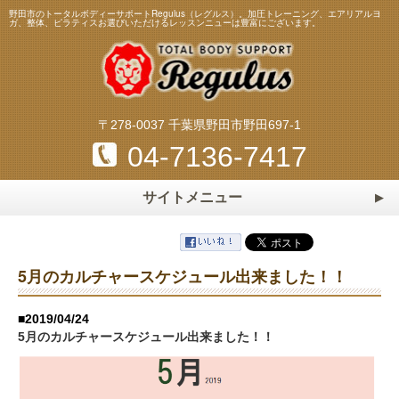
野田市のトータルボディーサポートRegulus（レグルス）。加圧トレーニング、エアリアルヨ
ガ、整体、ピラティスお選びいただけるレッスンニューは豊富にございます。
〒278-0037 千葉県野田市野田697-1
04-7136-7417
サイトメニュー
ホーム
HOME
トレーニング・レッスンメニュー
5月のカルチャースケジュール出来ました！！
加圧トレーニング
ピラティス
スタッフ
Staff
■2019/04/24
エアリアルヨガ
マスターストレッチ
5月のカルチャースケジュール出来ました！！
料金表
Price
パーソナルトレーニング
パーソナルストレッチ
よくある質問
Q&A
整体・リフレクソロジー
マタニティ＆ベビーヨガ