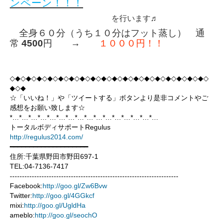
ンペーン！！！
を行います
♬
全身６０分（うち１０分はフット蒸し） 通
常
4500
円 →
１０００円！！
◇◆◇◆◇◆◇◆◇◆◇◆◇◆◇◆◇◆◇◆◇◆◇◆◇◆◇◆◇◆◇◆◇◆◇◆◇
◆◇◆
☆「いいね！」や「ツイートする」ボタンより是非コメントやご
感想をお願い致します☆
*…*…*…*…*…*…*…*…*…*…*…*…*…*…*…*…
トータルボディサポートRegulus
http://regulus2014.com/
━━━━━━━━━━━━━━━━━━━━
住所:千葉県野田市野田697-1
TEL:04-7136-7417
---------------------------------------------------------------------
Facebook:
http://goo.gl/Zw6Bvw
Twitter:
http://goo.gl/4GGkcf
mixi:
http://goo.gl/UgldHa
ameblo:
http://goo.gl/seochO