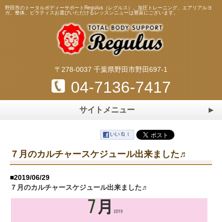
野田市のトータルボディーサポートRegulus（レグルス）。加圧トレーニング、エアリアルヨ
ガ、整体、ピラティスお選びいただけるレッスンニューは豊富にございます。
〒278-0037 千葉県野田市野田697-1
04-7136-7417
サイトメニュー
ホーム
HOME
トレーニング・レッスンメニュー
７月のカルチャースケジュール出来ました♬
加圧トレーニング
ピラティス
スタッフ
Staff
■2019/06/29
エアリアルヨガ
マスターストレッチ
７月のカルチャースケジュール出来ました♬
料金表
Price
パーソナルトレーニング
パーソナルストレッチ
よくある質問
Q&A
整体・リフレクソロジー
マタニティ＆ベビーヨガ