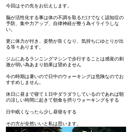
店舗紹介
Information
今回はその先をお伝えします。
親子・子供運動教室
シミュレーションゴルフ
お問い合わせ
CONTACT
脳が活性化する事は体の不調を取るだけでなく認知症の
ダンスエクササイズ
エステ
予防、集中力アップ、自律神経が整う為イライラしな
スケジュール
SCHEDULE
い。
更に体力が付き、姿勢が良くなり、気持ちにゆとりが出
る等々あります。
ジムにあるランニングマシンで歩行することは感覚の刺
激が弱い為あまり効果は望めません
今の時期は暑いので日中のウォーキングは危険なのでお
すすめしません。
休日に昼まで寝て１日中ダラダラしているのであれば朝
の涼しい時間に起きて朝食を摂りウォーキングをする
日中眠くなったら少し昼寝をする
その方が全然いいと私は思います。