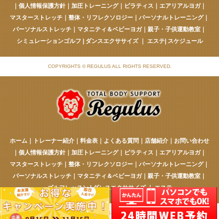
｜
個人情報保護方針
｜
加圧トレーニング
｜
ピラティス
｜
エアリアルヨガ
｜
マスターストレッチ
｜
整体・リフレクソロジー
｜
パーソナルトレーニング
｜
パーソナルストレッチ
｜
マタニティ＆ベビーヨガ
｜
親子・子供運動教室
｜
シミュレーションゴルフ
|
ダンスエクササイズ
｜
エステ
|
スケジュール
COPYRIGHTS © REGULUS ALL RIGHTS RESERVED.
ホーム
｜
トレーナー紹介
｜
料金表
｜
よくある質問
｜
店舗紹介
｜
お問い合わせ
｜
個人情報保護方針
｜
加圧トレーニング
｜
ピラティス
｜
エアリアルヨガ
｜
マスターストレッチ
｜
整体・リフレクソロジー
｜
パーソナルトレーニング
｜
パーソナルストレッチ
｜
マタニティ＆ベビーヨガ
｜
親子・子供運動教室
｜
ゴルフレッスン
|
ダンスエクササイズ
｜
エステ
COPYRIGHTS © REGULUS ALL RIGHTS RESERVED.