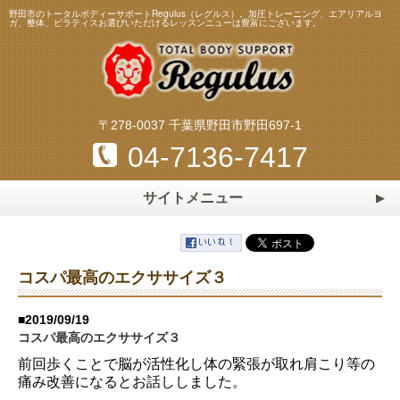
野田市のトータルボディーサポートRegulus（レグルス）。加圧トレーニング、エアリアルヨ
ガ、整体、ピラティスお選びいただけるレッスンニューは豊富にございます。
〒278-0037 千葉県野田市野田697-1
04-7136-7417
サイトメニュー
ホーム
HOME
トレーニング・レッスンメニュー
コスパ最高のエクササイズ３
加圧トレーニング
ピラティス
スタッフ
Staff
■2019/09/19
エアリアルヨガ
マスターストレッチ
コスパ最高のエクササイズ３
料金表
Price
前回歩くことで脳が活性化し体の緊張が取れ肩こり等の
パーソナルトレーニング
パーソナルストレッチ
よくある質問
Q&A
痛み改善になるとお話ししました。
整体・リフレクソロジー
マタニティ＆ベビーヨガ