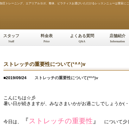
）。加圧トレーニング、エアリアルヨガ、整体、ピラティスお選びいただけるレッスンニューは豊富に
スタッフ
料金表
よくある質問
店舗紹介
Staff
Price
Q&A
Information
ストレッチの重要性について(*^^)v
■2019/09/24
ストレッチの重要性について(*^^)v
こんにちは☆彡
暑い日が続きますが、みなさまいかがお過ごしでしょうか(・
『
ストレッチの重要性
』
今日は、
について少