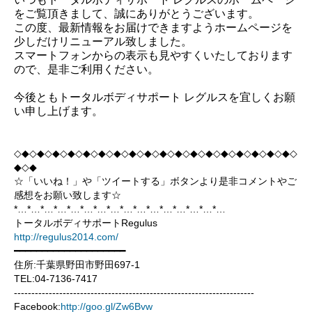
店舗紹介
Information
をご覧頂きまして、誠にありがとうございます。
親子・子供運動教室
シミュレーションゴルフ
この度、最新情報をお届けできますようホームページを
お問い合わせ
CONTACT
少しだけリニューアル致しました。
ダンスエクササイズ
エステ
スマートフォンからの表示も見やすくいたしております
スケジュール
SCHEDULE
ので、是非ご利用ください。
今後ともトータルボディサポート レグルスを宜しくお願
い申し上げます。
◇◆◇◆◇◆◇◆◇◆◇◆◇◆◇◆◇◆◇◆◇◆◇◆◇◆◇◆◇◆◇◆◇◆◇◆◇
◆◇◆
☆「いいね！」や「ツイートする」ボタンより是非コメントやご
感想をお願い致します☆
*…*…*…*…*…*…*…*…*…*…*…*…*…*…*…*…
トータルボディサポートRegulus
http://regulus2014.com/
━━━━━━━━━━━━━━━━━━━━
住所:千葉県野田市野田697-1
TEL:04-7136-7417
---------------------------------------------------------------------
Facebook:
http://goo.gl/Zw6Bvw