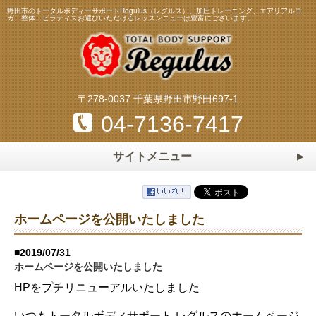
野田市のトータルボディーサポートRegulus（レグルス）。加圧トレーニング、エアリアルヨ
ガ、整体、ピラティスお選びいただけるレッスンニューは豊富にございます。
〒278-0037 千葉県野田市野田697-1
04-7136-7417
サイトメニュー
ホーム
HOME
トレーニング・レッスンメニュー
ホームページを公開いたしました
加圧トレーニング
ピラティス
スタッフ
Staff
■2019/07/31
エアリアルヨガ
マスターストレッチ
ホームページを公開いたしました
料金表
Price
HPをプチリニューアルいたしました
パーソナルトレーニング
パーソナルストレッチ
よくある質問
Q&A
整体・リフレクソロジー
マタニティ＆ベビーヨガ
いつもトータルボディサポート レグルスのホームページ