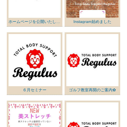
店舗紹介
Information
親子・子供運動教室
シミュレーションゴルフ
お問い合わせ
CONTACT
ダンスエクササイズ
エステ
ホームページを公開いたしました
Instagram始めました
スケジュール
SCHEDULE
６月セミナー
ゴルフ教室再開のご案内✿