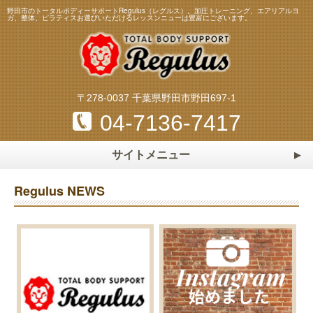
野田市のトータルボディーサポートRegulus（レグルス）。加圧トレーニング、エアリアルヨ
ガ、整体、ピラティスお選びいただけるレッスンニューは豊富にございます。
〒278-0037 千葉県野田市野田697-1
04-7136-7417
サイトメニュー
ホーム
HOME
Regulus NEWS
トレーニング・レッスンメニュー
加圧トレーニング
ピラティス
スタッフ
Staff
エアリアルヨガ
マスターストレッチ
料金表
Price
パーソナルトレーニング
パーソナルストレッチ
よくある質問
Q&A
整体・リフレクソロジー
マタニティ＆ベビーヨガ