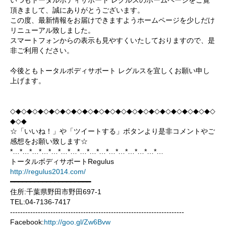
いつもトータルボディサポート レグルスのホームページをご覧
店舗紹介
Information
頂きまして、誠にありがとうございます。
親子・子供運動教室
シミュレーションゴルフ
この度、最新情報をお届けできますようホームページを少しだけ
お問い合わせ
CONTACT
リニューアル致しました。
ダンスエクササイズ
エステ
スマートフォンからの表示も見やすくいたしておりますので、是
スケジュール
SCHEDULE
非ご利用ください。
今後ともトータルボディサポート レグルスを宜しくお願い申し
上げます。
◇◆◇◆◇◆◇◆◇◆◇◆◇◆◇◆◇◆◇◆◇◆◇◆◇◆◇◆◇◆◇◆◇◆◇◆◇
◆◇◆
☆「いいね！」や「ツイートする」ボタンより是非コメントやご
感想をお願い致します☆
*…*…*…*…*…*…*…*…*…*…*…*…*…*…*…*…
トータルボディサポートRegulus
http://regulus2014.com/
━━━━━━━━━━━━━━━━━━━━
住所:千葉県野田市野田697-1
TEL:04-7136-7417
---------------------------------------------------------------------
Facebook:
http://goo.gl/Zw6Bvw