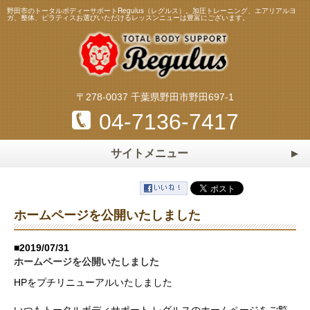
野田市のトータルボディーサポートRegulus（レグルス）。加圧トレーニング、エアリアルヨ
ガ、整体、ピラティスお選びいただけるレッスンニューは豊富にございます。
〒278-0037 千葉県野田市野田697-1
04-7136-7417
サイトメニュー
ホーム
HOME
トレーニング・レッスンメニュー
ホームページを公開いたしました
加圧トレーニング
ピラティス
スタッフ
Staff
■2019/07/31
エアリアルヨガ
マスターストレッチ
ホームページを公開いたしました
料金表
Price
パーソナルトレーニング
パーソナルストレッチ
HPをプチリニューアルいたしました
よくある質問
Q&A
整体・リフレクソロジー
マタニティ＆ベビーヨガ